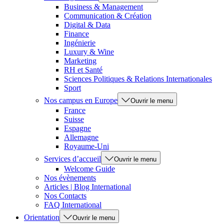
Business & Management
Communication & Création
Digital & Data
Finance
Ingénierie
Luxury & Wine
Marketing
RH et Santé
Sciences Politiques & Relations Internationales
Sport
Nos campus en Europe
Ouvrir le menu
France
Suisse
Espagne
Allemagne
Royaume-Uni
Services d’accueil
Ouvrir le menu
Welcome Guide
Nos évènements
Articles | Blog International
Nos Contacts
FAQ International
Orientation
Ouvrir le menu