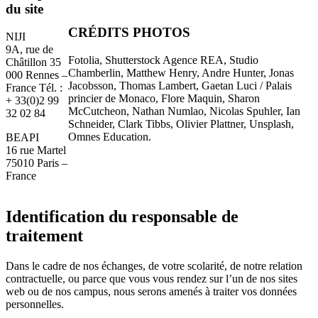
du site
CRÉDITS PHOTOS
NIJI
9A, rue de
Fotolia, Shutterstock Agence REA, Studio
Châtillon 35
Chamberlin, Matthew Henry, Andre Hunter, Jonas
000 Rennes –
Jacobsson, Thomas Lambert, Gaetan Luci / Palais
France Tél. :
princier de Monaco, Flore Maquin, Sharon
+ 33(0)2 99
McCutcheon, Nathan Numlao, Nicolas Spuhler, Ian
32 02 84
Schneider, Clark Tibbs, Olivier Plattner, Unsplash,
Omnes Education.
BEAPI
16 rue Martel
75010 Paris –
France
Identification du responsable de
traitement
Dans le cadre de nos échanges, de votre scolarité, de notre relation
contractuelle, ou parce que vous vous rendez sur l’un de nos sites
web ou de nos campus, nous serons amenés à traiter vos données
personnelles.