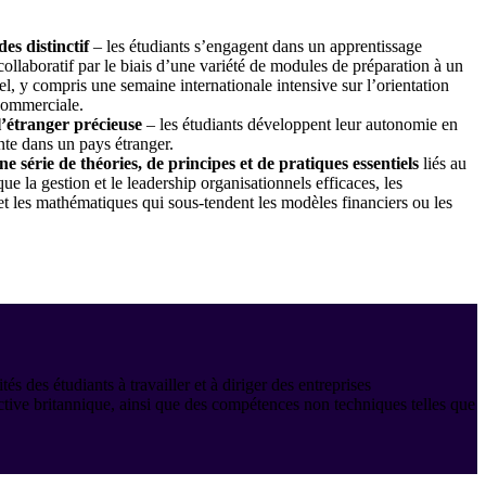
s distinctif
– les étudiants s’engagent dans un apprentissage
collaboratif par le biais d’une variété de modules de préparation à un
, y compris une semaine internationale intensive sur l’orientation
 commerciale.
l’étranger précieuse
– les étudiants développent leur autonomie en
te dans un pays étranger.
 série de théories, de principes et de pratiques essentiels
liés au
ue la gestion et le leadership organisationnels efficaces, les
et les mathématiques qui sous-tendent les modèles financiers ou les
s étudiants à travailler et à diriger des entreprises
pective britannique, ainsi que des compétences non techniques telles que