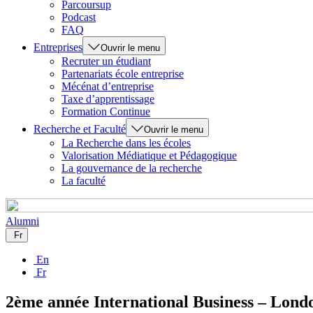
Parcoursup
Podcast
FAQ
Entreprises
Ouvrir le menu
Recruter un étudiant
Partenariats école entreprise
Mécénat d’entreprise
Taxe d’apprentissage
Formation Continue
Recherche et Faculté
Ouvrir le menu
La Recherche dans les écoles
Valorisation Médiatique et Pédagogique
La gouvernance de la recherche
La faculté
Alumni
Fr
En
Fr
2ème année International Business – Londo