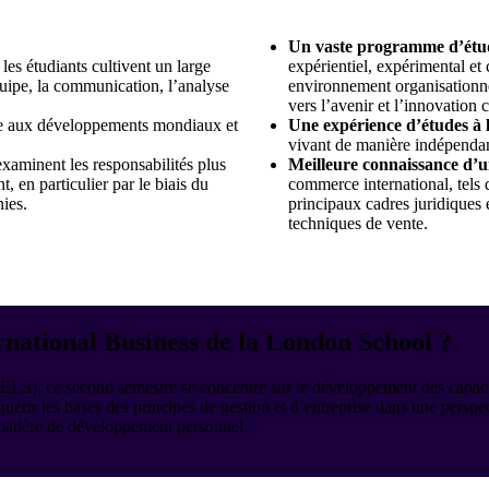
Un vaste programme d’étude
les étudiants cultivent un large
expérientiel, expérimental et 
quipe, la communication, l’analyse
environnement organisationnel
vers l’avenir et l’innovation
age aux développements mondiaux et
Une expérience d’études à 
vivant de manière indépendan
examinent les responsabilités plus
Meilleure connaissance d’une
, en particulier par le biais du
commerce international, tels q
ies.
principaux cadres juridiques 
techniques de vente.
national Business de la London School ?
 ce second semestre se concentre sur le développement des capacités de
cquérir les bases des principes de gestion et d’entreprise dans une pers
 matière de développement personnel.