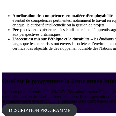
Amélioration des compétences en matière d’employabilité
– 
éventail de compétences pertinentes, notamment le travail en é
critique, la curiosité intellectuelle ou la gestion de projets.
Perspective et expérience
– les étudiants relient l’apprentiss
aux perspectives britanniques.
L’accent est mis sur l’éthique et la durabilité
– les étudiants 
larges que les entreprises ont envers la société et l’environnement
certificat des objectifs de développement durable des Nations un
Quel est le programme la 2ème année Inter
Après un premier semestre à l’OMNES Education London School (OELS),
multinationales ou des start-ups internationales. Il vous permettra d’a
la communication interculturelle, le leadership et les compétences en
DESCRIPTION PROGRAMME