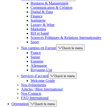
Business & Management
Communication & Création
Digital & Data
Finance
Ingénierie
Luxury & Wine
Marketing
RH et Santé
Sciences Politiques & Relations Internationales
Sport
Nos campus en Europe
Ouvrir le menu
France
Suisse
Espagne
Allemagne
Royaume-Uni
Services d’accueil
Ouvrir le menu
Welcome Guide
Nos évènements
Articles | Blog International
Nos Contacts
FAQ International
Orientation
Ouvrir le menu