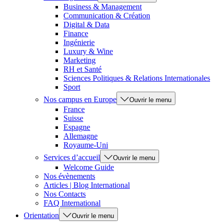
Business & Management
Communication & Création
Digital & Data
Finance
Ingénierie
Luxury & Wine
Marketing
RH et Santé
Sciences Politiques & Relations Internationales
Sport
Nos campus en Europe
Ouvrir le menu
France
Suisse
Espagne
Allemagne
Royaume-Uni
Services d’accueil
Ouvrir le menu
Welcome Guide
Nos évènements
Articles | Blog International
Nos Contacts
FAQ International
Orientation
Ouvrir le menu