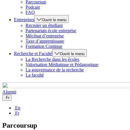
Parcoursup
Podcast
FAQ
Entreprises
Ouvrir le menu
Recruter un étudiant
Partenariats école entreprise
Mécénat d’entreprise
Taxe d’apprentissage
Formation Continue
Recherche et Faculté
Ouvrir le menu
La Recherche dans les écoles
Valorisation Médiatique et Pédagogique
La gouvernance de la recherche
La faculté
Alumni
Fr
En
Fr
Parcoursup