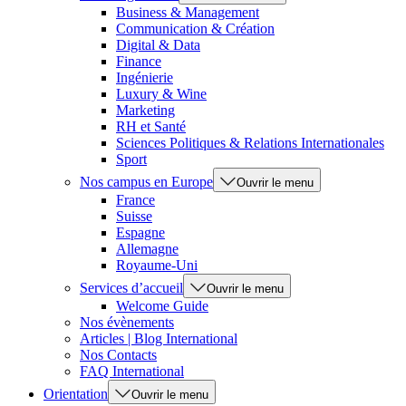
Business & Management
Communication & Création
Digital & Data
Finance
Ingénierie
Luxury & Wine
Marketing
RH et Santé
Sciences Politiques & Relations Internationales
Sport
Nos campus en Europe
Ouvrir le menu
France
Suisse
Espagne
Allemagne
Royaume-Uni
Services d’accueil
Ouvrir le menu
Welcome Guide
Nos évènements
Articles | Blog International
Nos Contacts
FAQ International
Orientation
Ouvrir le menu