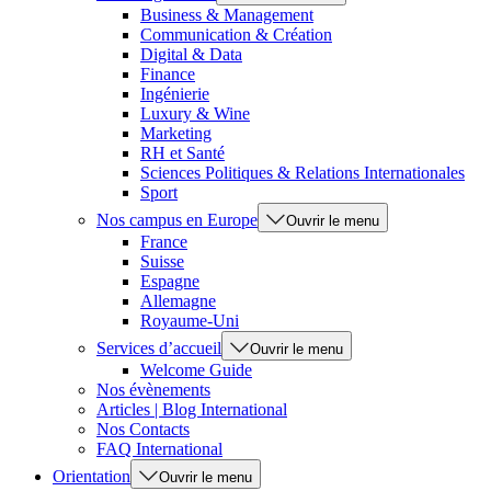
Business & Management
Communication & Création
Digital & Data
Finance
Ingénierie
Luxury & Wine
Marketing
RH et Santé
Sciences Politiques & Relations Internationales
Sport
Nos campus en Europe
Ouvrir le menu
France
Suisse
Espagne
Allemagne
Royaume-Uni
Services d’accueil
Ouvrir le menu
Welcome Guide
Nos évènements
Articles | Blog International
Nos Contacts
FAQ International
Orientation
Ouvrir le menu