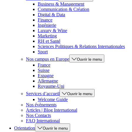
Business & Management
Communication & Création
Digital & Data
Finance
Ingénierie
Luxury & Wine
Marketing
RH et Santé
Sciences Politiques & Relations Internationales
Sport
Nos campus en Europe
Ouvrir le menu
France
Suisse
Espagne
Allemagne
Royaume-Uni
Services d’accueil
Ouvrir le menu
Welcome Guide
Nos évènements
Articles | Blog International
Nos Contacts
FAQ International
Orientation
Ouvrir le menu