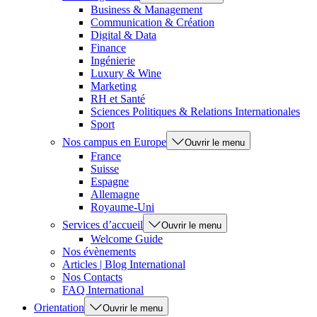
Business & Management
Communication & Création
Digital & Data
Finance
Ingénierie
Luxury & Wine
Marketing
RH et Santé
Sciences Politiques & Relations Internationales
Sport
Nos campus en Europe
Ouvrir le menu
France
Suisse
Espagne
Allemagne
Royaume-Uni
Services d’accueil
Ouvrir le menu
Welcome Guide
Nos évènements
Articles | Blog International
Nos Contacts
FAQ International
Orientation
Ouvrir le menu