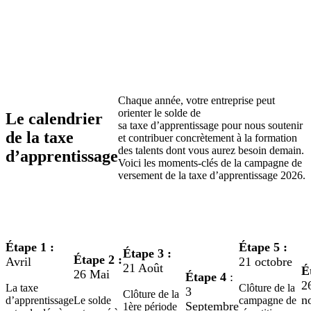
Chaque année, votre entreprise peut
orienter le solde de
Le calendrier
sa taxe d’apprentissage pour nous soutenir
de la taxe
et contribuer concrètement à la formation
des talents dont vous aurez besoin demain.
d’apprentissage
Voici les moments-clés de la campagne de
versement de la taxe d’apprentissage 2026.
Étape 1 :
Étape 5 :
Étape 3 :
Étape 2 :
Avril
21 octobre
21 Août
É
26 Mai
Étape 4
:
2
La taxe
Clôture de la
3
Clôture de la
n
d’apprentissage
Le solde
campagne de
Septembre
1ère période