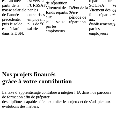
est calculée à
est versé à
répartition sur
de répartition.
partir de la
l’URSSAF
SOLTéA.
V
Virement des
Début de la
masse salariale
par les
Virement des
de
fonds répartis
2ème
de l’année
entreprises
fonds répartis
ré
aux
période de
précédente,
employant
aux
vo
établissements
répartition.
puis le solde
plus de 50
établissements
ré
par les
est déclaré
salariés.
par les
employeurs.
dans la DSN.
employeurs
Nos projets financés
grâce à votre contribution
La taxe d’apprentissage contribue à intégrer l’IA dans nos parcours
de formation afin de préparer
des diplômés capables d’en exploiter les enjeux et de s’adapter aux
évolutions des métiers.