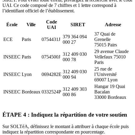
UAI. Ce code composé de 7 chiffres et 1 lettre correspond à
l’identifiant officiel de l’établissement.
Code
École
Ville
SIRET
Adresse
UAI
37 Quai de
379 364 094
ECE
Paris
0754431J
Grenelle
000 27
75015 Pairs
29 avenue Claude
312 409 030
INSEEC
Paris
0754500J
Vellefaux 75010
000 78
Paris
25 rue de
312 409 030
INSEEC
Lyon
0694282E
l’Université
000 94
69007 Lyon
Hangar 19 Quai
312 409 303
INSEEC
Bordeaux
0332524P
Bacalan
000 86
33000 Bordeaux
ÉTAPE 4 : Indiquez la répartition de votre soutien
Sur SOLTéA, définissez le montant à attribuer à chaque école puis
indiquez la répartition correspondante en pourcentage.