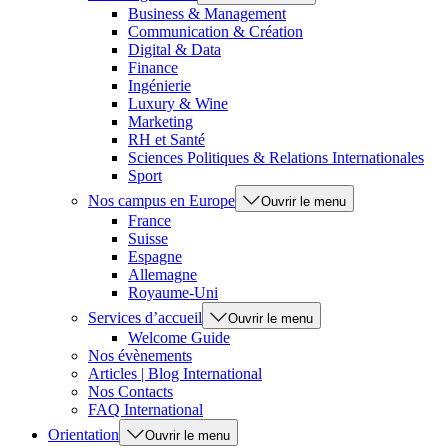
Business & Management
Communication & Création
Digital & Data
Finance
Ingénierie
Luxury & Wine
Marketing
RH et Santé
Sciences Politiques & Relations Internationales
Sport
Nos campus en Europe
Ouvrir le menu
France
Suisse
Espagne
Allemagne
Royaume-Uni
Services d’accueil
Ouvrir le menu
Welcome Guide
Nos évènements
Articles | Blog International
Nos Contacts
FAQ International
Orientation
Ouvrir le menu