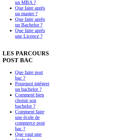
un MBA ?
Que faire après
un master ?
Que faire après
un Bachelor ?
Que faire après
une Licence ?
LES PARCOURS
POST BAC
Que faire post
bac ?
Pourquoi intégrer
un bachelor ?
Comment bien
choisir son
bachelor ?
Comment faire
une école de
commerce post
bac ?
Que vaut une
école de