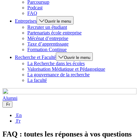
Parcoursup
Podcast
FAQ
Entreprises
Ouvrir le menu
Recruter un étudiant
Partenariats école entreprise
Mécénat d’entreprise
Taxe d’apprentissage
Formation Continue
Recherche et Faculté
Ouvrir le menu
La Recherche dans les écoles
Valorisation Médiatique et Pédagogique
La gouvernance de la recherche
La faculté
Alumni
Fr
En
Fr
FAQ : toutes les réponses à vos questions