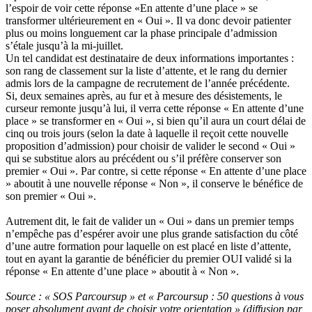
l’espoir de voir cette réponse «En attente d’une place » se
transformer ultérieurement en « Oui ». Il va donc devoir patienter
plus ou moins longuement car la phase principale d’admission
s’étale jusqu’à la mi-juillet.
Un tel candidat est destinataire de deux informations importantes :
son rang de classement sur la liste d’attente, et le rang du dernier
admis lors de la campagne de recrutement de l’année précédente.
Si, deux semaines après, au fur et à mesure des désistements, le
curseur remonte jusqu’à lui, il verra cette réponse « En attente d’une
place » se transformer en « Oui », si bien qu’il aura un court délai de
cinq ou trois jours (selon la date à laquelle il reçoit cette nouvelle
proposition d’admission) pour choisir de valider le second « Oui »
qui se substitue alors au précédent ou s’il préfère conserver son
premier « Oui ». Par contre, si cette réponse « En attente d’une place
» aboutit à une nouvelle réponse « Non », il conserve le bénéfice de
son premier « Oui ».
Autrement dit, le fait de valider un « Oui » dans un premier temps
n’empêche pas d’espérer avoir une plus grande satisfaction du côté
d’une autre formation pour laquelle on est placé en liste d’attente,
tout en ayant la garantie de bénéficier du premier OUI validé si la
réponse « En attente d’une place » aboutit à « Non ».
Source : « SOS Parcoursup » et « Parcoursup : 50 questions à vous
poser absolument avant de choisir votre orientation » (diffusion par