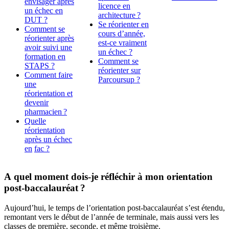
envisager après
licence en
un échec en
architecture ?
DUT ?
Se réorienter en
Comment se
cours d’année,
réorienter après
est-ce vraiment
avoir suivi une
un échec ?
formation en
Comment se
STAPS ?
réorienter sur
Comment faire
Parcoursup ?
une
réorientation et
devenir
pharmacien ?
Quelle
réorientation
après un échec
en
fac ?
A quel moment dois-je réfléchir à mon orientation
post-baccalauréat ?
Aujourd’hui, le temps de l’orientation post-baccalauréat s’est étendu,
remontant vers le début de l’année de terminale, mais aussi vers les
classes de première, seconde, et même troisième.