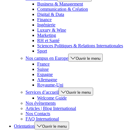
Business & Management
Communication & Création
Digital & Data
Finance
Ingénierie
Luxury & Wine
Marketing
RH et Santé
Sciences Politiques & Relations Internationales
Sport
Nos campus en Europe
Ouvrir le menu
France
Suisse
Espagne
Allemagne
Royaume-Uni
Services d’accueil
Ouvrir le menu
Welcome Guide
Nos évènements
Articles | Blog International
Nos Contacts
FAQ International
Orientation
Ouvrir le menu