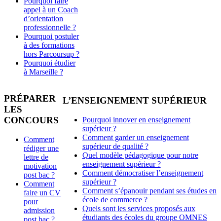
Pourquoi faire
appel à un Coach
d’orientation
professionnelle ?
Pourquoi postuler
à des formations
hors Parcoursup ?
Pourquoi étudier
à Marseille ?
PRÉPARER
L’ENSEIGNEMENT SUPÉRIEUR
LES
CONCOURS
Pourquoi innover en enseignement
supérieur ?
Comment garder un enseignement
Comment
supérieur de qualité ?
rédiger une
Quel modèle pédagogique pour notre
lettre de
enseignement supérieur ?
motivation
Comment démocratiser l’enseignement
post bac ?
supérieur ?
Comment
Comment s’épanouir pendant ses études en
faire un CV
école de commerce ?
pour
Quels sont les services proposés aux
admission
étudiants des écoles du groupe OMNES
post bac ?