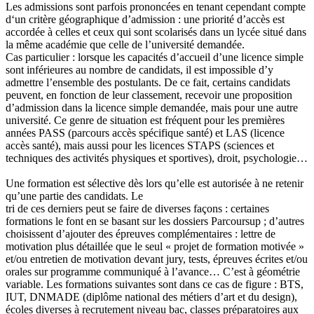
Les admissions sont parfois prononcées en tenant cependant compte
d‘un critère géographique d’admission : une priorité d’accès est
accordée à celles et ceux qui sont scolarisés dans un lycée situé dans
la même académie que celle de l’université demandée.
Cas particulier : lorsque les capacités d’accueil d’une licence simple
sont inférieures au nombre de candidats, il est impossible d’y
admettre l’ensemble des postulants. De ce fait, certains candidats
peuvent, en fonction de leur classement, recevoir une proposition
d’admission dans la licence simple demandée, mais pour une autre
université. Ce genre de situation est fréquent pour les premières
années PASS (parcours accès spécifique santé) et LAS (licence
accès santé), mais aussi pour les licences STAPS (sciences et
techniques des activités physiques et sportives), droit, psychologie…
Une formation est sélective dès lors qu’elle est autorisée à ne retenir
qu’une partie des candidats. Le
tri de ces derniers peut se faire de diverses façons : certaines
formations le font en se basant sur les dossiers Parcoursup ; d’autres
choisissent d’ajouter des épreuves complémentaires : lettre de
motivation plus détaillée que le seul « projet de formation motivée »
et/ou entretien de motivation devant jury, tests, épreuves écrites et/ou
orales sur programme communiqué à l’avance… C’est à géométrie
variable. Les formations suivantes sont dans ce cas de figure : BTS,
IUT, DNMADE (diplôme national des métiers d’art et du design),
écoles diverses à recrutement niveau bac, classes préparatoires aux