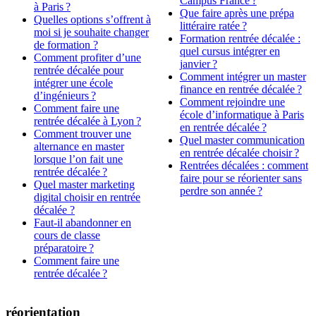
Campus France ?
à Paris ?
Que faire après une prépa
Quelles options s’offrent à
littéraire ratée ?
moi si je souhaite changer
Formation rentrée décalée :
de formation ?
quel cursus intégrer en
Comment profiter d’une
janvier ?
rentrée décalée pour
Comment intégrer un master
intégrer une école
finance en rentrée décalée ?
d’ingénieurs ?
Comment rejoindre une
Comment faire une
école d’informatique à Paris
rentrée décalée à Lyon ?
en rentrée décalée ?
Comment trouver une
Quel master communication
alternance en master
en rentrée décalée choisir ?
lorsque l’on fait une
Rentrées décalées : comment
rentrée décalée ?
faire pour se réorienter sans
Quel master marketing
perdre son année ?
digital choisir en rentrée
décalée ?
Faut-il abandonner en
cours de classe
préparatoire ?
Comment faire une
rentrée décalée ?
réorientation