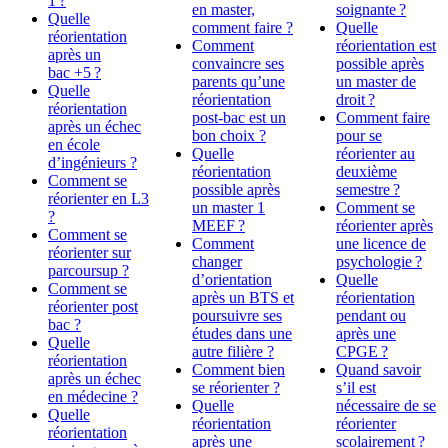
1 ?
en master,
soignante ?
Quelle
comment faire ?
Quelle
réorientation
Comment
réorientation est
après un
convaincre ses
possible après
bac +5 ?
parents qu’une
un master de
Quelle
réorientation
droit ?
réorientation
post-bac est un
Comment faire
après un échec
bon choix ?
pour se
en école
Quelle
réorienter au
d’ingénieurs ?
réorientation
deuxième
Comment se
possible après
semestre ?
réorienter en L3
un master 1
Comment se
?
MEEF ?
réorienter après
Comment se
Comment
une licence de
réorienter sur
changer
psychologie ?
parcoursup ?
d’orientation
Quelle
Comment se
après un BTS et
réorientation
réorienter post
poursuivre ses
pendant ou
bac ?
études dans une
après une
Quelle
autre filière ?
CPGE ?
réorientation
Comment bien
Quand savoir
après un échec
se réorienter ?
s’il est
en médecine ?
Quelle
nécessaire de se
Quelle
réorientation
réorienter
réorientation
après une
scolairement ?