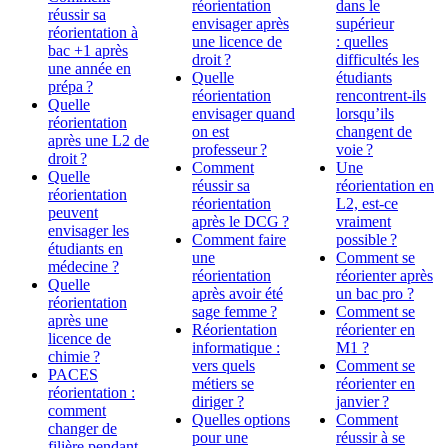
réorientation
dans le
réussir sa
envisager après
supérieur
réorientation à
une licence de
: quelles
bac +1 après
droit ?
difficultés les
une année en
Quelle
étudiants
prépa ?
réorientation
rencontrent-ils
Quelle
envisager quand
lorsqu’ils
réorientation
on est
changent de
après une L2 de
professeur ?
voie ?
droit ?
Comment
Une
Quelle
réussir sa
réorientation en
réorientation
réorientation
L2, est-ce
peuvent
après le DCG ?
vraiment
envisager les
Comment faire
possible ?
étudiants en
une
Comment se
médecine ?
réorientation
réorienter après
Quelle
après avoir été
un bac pro ?
réorientation
sage femme ?
Comment se
après une
Réorientation
réorienter en
licence de
informatique :
M1 ?
chimie ?
vers quels
Comment se
PACES
métiers se
réorienter en
réorientation :
diriger ?
janvier ?
comment
Quelles options
Comment
changer de
pour une
réussir à se
filière pendant