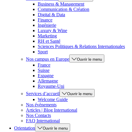
Business & Management
Communication & Création
Digital & Data
Finance
Ingénierie
Luxury & Wine
Marketing
RH et Santé
Sciences Politiques & Relations Internationales
Sport
Nos campus en Europe
Ouvrir le menu
France
Suisse
Espagne
Allemagne
Royaume-Uni
Services d’accueil
Ouvrir le menu
Welcome Guide
Nos évènements
Articles | Blog International
Nos Contacts
FAQ International
Orientation
Ouvrir le menu