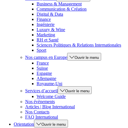
Business & Management
Communication & Création
Digital & Data
Finance
Ingénierie
Luxury & Wine
Marketing
RH et Santé
Sciences Politiques & Relations Internationales
Sport
Nos campus en Europe
Ouvrir le menu
France
Suisse
Espagne
Allemagne
Royaume-Uni
Services d’accueil
Ouvrir le menu
Welcome Guide
Nos évènements
Articles | Blog International
Nos Contacts
FAQ International
Orientation
Ouvrir le menu