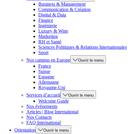
Business & Management
Communication & Création
Digital & Data
Finance
Ingénierie
Luxury & Wine
Marketing
RH et Santé
Sciences Politiques & Relations Internationales
Sport
Nos campus en Europe
Ouvrir le menu
France
Suisse
Espagne
Allemagne
Royaume-Uni
Services d’accueil
Ouvrir le menu
Welcome Guide
Nos évènements
Articles | Blog International
Nos Contacts
FAQ International
Orientation
Ouvrir le menu