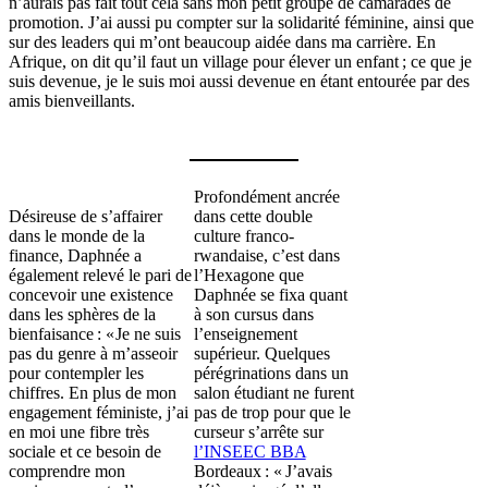
n’aurais pas fait tout cela sans mon petit groupe de camarades de
promotion. J’ai aussi pu compter sur la solidarité féminine, ainsi que
sur des leaders qui m’ont beaucoup aidée dans ma carrière. En
Afrique, on dit qu’il faut un village pour élever un enfant ; ce que je
suis devenue, je le suis moi aussi devenue en étant entourée par des
amis bienveillants.
Profondément ancrée
Désireuse de s’affairer
dans cette double
dans le monde de la
culture franco-
finance, Daphnée a
rwandaise, c’est dans
également relevé le pari de
l’Hexagone que
concevoir une existence
Daphnée se fixa quant
dans les sphères de la
à son cursus dans
bienfaisance : « Je ne suis
l’enseignement
pas du genre à m’asseoir
supérieur. Quelques
pour contempler les
pérégrinations dans un
chiffres. En plus de mon
salon étudiant ne furent
engagement féministe, j’ai
pas de trop pour que le
en moi une fibre très
curseur s’arrête sur
sociale et ce besoin de
l’INSEEC BBA
comprendre mon
Bordeaux : « J’avais