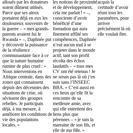
alloués par les donateurs
les notions de proximité
acquis la
soient dûment utilisés.
et de développement,
certitude d’avoir
Parce que ses aïeux
cela me parlait ! » –,
réuni tous les
portaient déjà en eux les
consciente d’avoir
paramètres, pour
douloureux souvenirs de
bénéficié d’une
arriver
la guerre – « mes grands-
formation qui aura
précisément là où
parents avaient fui le
finement affûté ses
elle voulait être.
Rwanda » –, Daphnée put
compétences, Daphnée
y découvrir la puissance
n’eut aucun mal à se
de la résilience
projeter dans le monde
communautaire face à ce
actif, tant son profil
que la nature humaine
récolta des échos
rumine de plus cruel : «
laudatifs – « tous mes
Nous intervenions en
CV ont été retenus ! Je
Afrique centrale, dans des
ne serais pas là où j’en
zones qui connaissent
suis sans l’INSEEC
depuis des décennies des
BBA. » C’est aussi en
situations de crise, où
ces lieux qu’elle fit la
sévissent des groupes
rencontre de sa
rebelles. Je participais
meilleure amie, avec
déjà, à ma mesure, à
qui elle entretient des
améliorer les conditions de
liens plus que
vie des populations
pérennes – « je suis la
locales. »
marraine de son fils, et
elle de ma fille. »