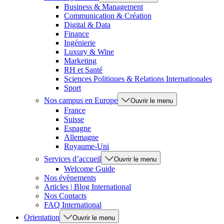
Business & Management
Communication & Création
Digital & Data
Finance
Ingénierie
Luxury & Wine
Marketing
RH et Santé
Sciences Politiques & Relations Internationales
Sport
Nos campus en Europe
Ouvrir le menu
France
Suisse
Espagne
Allemagne
Royaume-Uni
Services d’accueil
Ouvrir le menu
Welcome Guide
Nos évènements
Articles | Blog International
Nos Contacts
FAQ International
Orientation
Ouvrir le menu