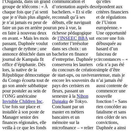
l’Ouganda, dans un grand
communication et
qu’elles
groupe de télécoms : « À
d’orientation auprès des
répondent aux
chaque fois que j’ai senti
bacheliers. » Et si elle
critères financiers
que je n’étais plus alignée,
reconnaît qu’à ses
et de régulations
je n’ai jamais eu peur de
débuts, elle naviguait
de l’Union
faire un pas en arrière pour
un peu à vue, la
européenne. »
en faire à nouveau deux
richesse pédagogique
Une opportunité
en avant. » Mais les mois
de
l’INSEEC BBA
sut
encore une fois
passant, Daphnée voulut
conforter l’irrésolue
débusquée au
changer de rythme ; une
dans ses choix : un
hasard d’un
annonce dénichée dans un
bachelor en finance
faisceau de
journal de Kampala fit
d’entreprise. Daphnée y
circonstances – «
office d’épiphanie. Dès
conservera les lauriers
cela n’a pas été
lors, la native de la
du concours de création
simple d’être
République démocratique
de start-ups, ou ravivera
retenue, mais je
du Congo écourta tout de
encore les souvenirs du
n’ai jamais été
go son année sabbatique
pays des cerisiers en
aussi contente de
pour postuler au sein de
fleurs, passant un
commencer une
l’ONG américaine
semestre à la
Nihon
nouvelle
Invisible Children Inc
.
Daigaku
de Tokyo.
fonction ! » Sans
Une fois sur place et
Concluant par un
rien concéder au
installée à son poste de
master en métiers
fatalisme et sans
Manager senior des
bancaires et un
rien céder de ses
finances régionales, elle
mémoire sur la
convictions,
veilla à ce que les fonds
microfinance – « relier
Daphnée a ainsi