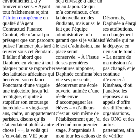
environnement, d’y
déjà envisagé d’aller un
trouver un sens. » Ayant
an au Japon. Ce qui
tout fraîchement rejoint
m’a convaincue, c’est
l’Union européenne
en
la bienveillance des
Désormais,
qualité d’Agent
étudiants, mais aussi le
Daphnée a élargi
Contractuel Finance
fait que l’équipe
ses attributions,
Contrat, elle n’aurait pu
administrative m’a
un changement
présager que son parcours
garanti que si je validais
d’échelle qui ne
puisse l’amener plus tard à
le test d’admission, ma
la dépayse en
œuvrer sous cet étendard.
place serait
rien sur le fond :
Il fallut d’abord que
conservée. » À l’issue
« La nature de
Daphnée en vienne à tout
de ses premières
ma mission n’a
plaquer pour se rapprocher
aventures nippones,
pas changé, et je
des latitudes africaines qui
Daphnée confirma bien
continue
bercèrent son enfance.
vite ses pressentis,
d’exercer à
Ponctuant d’une virgule
découvrant une école
Kinshasa, d’où
une trajectoire jusqu’ici
ouverte, animée d’une
j’analyse les
rectiligne, et quitte à
réelle envie
réponses aux
stupéfier son entourage
d’accompagner les
appels d’offre
incrédule – « vingt-sept
élèves – « d’ailleurs,
des différentes
ans, cadre, un appartement
c’est au sein même de
organisations,
parisien, disons qu’ils
l’établissement que j’ai
des ONG et des
s’attendaient plutôt à autre
effectué mon premier
autres
chose ! » –, la voilà qui
stage. J’organisais à
partenaires, afin
s’envolait en VIE pour
mon tour les actions de
de vérifier