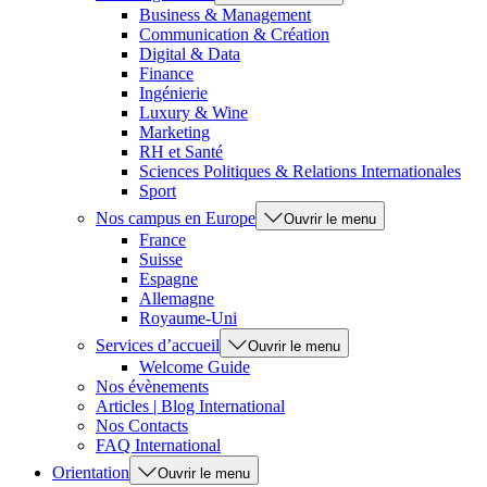
Business & Management
Communication & Création
Digital & Data
Finance
Ingénierie
Luxury & Wine
Marketing
RH et Santé
Sciences Politiques & Relations Internationales
Sport
Nos campus en Europe
Ouvrir le menu
France
Suisse
Espagne
Allemagne
Royaume-Uni
Services d’accueil
Ouvrir le menu
Welcome Guide
Nos évènements
Articles | Blog International
Nos Contacts
FAQ International
Orientation
Ouvrir le menu