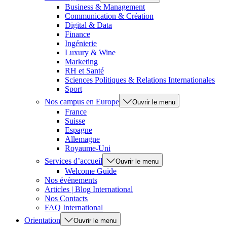
Business & Management
Communication & Création
Digital & Data
Finance
Ingénierie
Luxury & Wine
Marketing
RH et Santé
Sciences Politiques & Relations Internationales
Sport
Nos campus en Europe
Ouvrir le menu
France
Suisse
Espagne
Allemagne
Royaume-Uni
Services d’accueil
Ouvrir le menu
Welcome Guide
Nos évènements
Articles | Blog International
Nos Contacts
FAQ International
Orientation
Ouvrir le menu