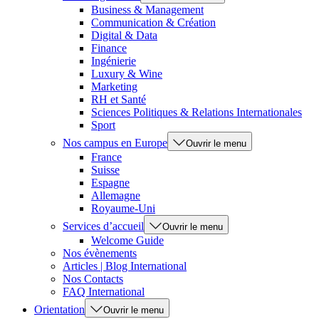
Business & Management
Communication & Création
Digital & Data
Finance
Ingénierie
Luxury & Wine
Marketing
RH et Santé
Sciences Politiques & Relations Internationales
Sport
Nos campus en Europe
Ouvrir le menu
France
Suisse
Espagne
Allemagne
Royaume-Uni
Services d’accueil
Ouvrir le menu
Welcome Guide
Nos évènements
Articles | Blog International
Nos Contacts
FAQ International
Orientation
Ouvrir le menu