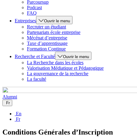
Parcoursup
Podcast
FAQ
Entreprises
Ouvrir le menu
Recruter un étudiant
Partenariats école entreprise
Mécénat d’entreprise
Taxe d’apprentissage
Formation Continue
Recherche et Faculté
Ouvrir le menu
La Recherche dans les écoles
Valorisation Médiatique et Pédagogique
La gouvernance de la recherche
La faculté
Alumni
Fr
En
Fr
Conditions Générales d’Inscription