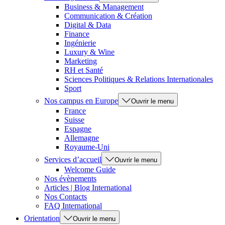
Business & Management
Communication & Création
Digital & Data
Finance
Ingénierie
Luxury & Wine
Marketing
RH et Santé
Sciences Politiques & Relations Internationales
Sport
Nos campus en Europe
Ouvrir le menu
France
Suisse
Espagne
Allemagne
Royaume-Uni
Services d’accueil
Ouvrir le menu
Welcome Guide
Nos évènements
Articles | Blog International
Nos Contacts
FAQ International
Orientation
Ouvrir le menu