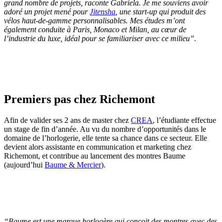
grand nombre de projets,
raconte Gabriela.
Je me souviens avoir
adoré un projet mené pour
Jitensha
, une start-up qui produit des
vélos haut-de-gamme personnalisables. Mes études m’ont
également conduite à Paris, Monaco et Milan, au cœur de
l’industrie du luxe, idéal pour se familiariser avec ce milieu
”.
Premiers pas chez Richemont
Afin de valider ses 2 ans de master chez
CREA
, l’étudiante effectue
un stage de fin d’année. Au vu du nombre d’opportunités dans le
domaine de l’horlogerie, elle tente sa chance dans ce secteur. Elle
devient alors assistante en communication et marketing chez
Richemont, et contribue au lancement des montres Baume
(aujourd’hui
Baume & Mercier
).
“
Baume est une marque horlogère qui conçoit des montres avec des