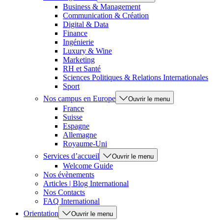
Business & Management
Communication & Création
Digital & Data
Finance
Ingénierie
Luxury & Wine
Marketing
RH et Santé
Sciences Politiques & Relations Internationales
Sport
Nos campus en Europe
Ouvrir le menu
France
Suisse
Espagne
Allemagne
Royaume-Uni
Services d’accueil
Ouvrir le menu
Welcome Guide
Nos évènements
Articles | Blog International
Nos Contacts
FAQ International
Orientation
Ouvrir le menu