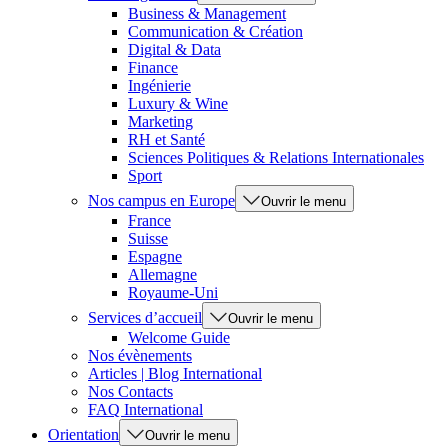
Business & Management
Communication & Création
Digital & Data
Finance
Ingénierie
Luxury & Wine
Marketing
RH et Santé
Sciences Politiques & Relations Internationales
Sport
Nos campus en Europe
Ouvrir le menu
France
Suisse
Espagne
Allemagne
Royaume-Uni
Services d’accueil
Ouvrir le menu
Welcome Guide
Nos évènements
Articles | Blog International
Nos Contacts
FAQ International
Orientation
Ouvrir le menu