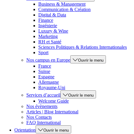
Business & Management
Communication & Création
Digital & Data
Finance
Ingénierie
Luxury & Wine
Marketing
RH et Santé
Sciences Politiques & Relations Internationales
Sport
Nos campus en Europe
Ouvrir le menu
France
Suisse
Espagne
Allemagne
Royaume-Uni
Services d’accueil
Ouvrir le menu
Welcome Guide
Nos évènements
Articles | Blog International
Nos Contacts
FAQ International
Orientation
Ouvrir le menu