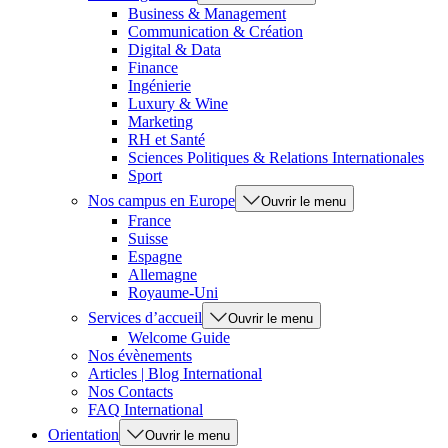
Business & Management
Communication & Création
Digital & Data
Finance
Ingénierie
Luxury & Wine
Marketing
RH et Santé
Sciences Politiques & Relations Internationales
Sport
Nos campus en Europe
Ouvrir le menu
France
Suisse
Espagne
Allemagne
Royaume-Uni
Services d’accueil
Ouvrir le menu
Welcome Guide
Nos évènements
Articles | Blog International
Nos Contacts
FAQ International
Orientation
Ouvrir le menu