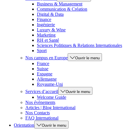
Business & Management
Communication & Création
Digital & Data
Finance
Ingénierie
Luxury & Wine
Marketing
RH et Santé
Sciences Politiques & Relations Internationales
Sport
Nos campus en Europe
Ouvrir le menu
France
Suisse
Espagne
Allemagne
Royaume-Uni
Services d’accueil
Ouvrir le menu
Welcome Guide
Nos évènements
Articles | Blog International
Nos Contacts
FAQ International
Orientation
Ouvrir le menu