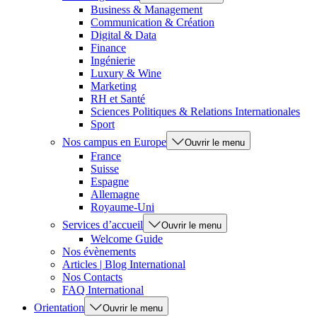
Business & Management
Communication & Création
Digital & Data
Finance
Ingénierie
Luxury & Wine
Marketing
RH et Santé
Sciences Politiques & Relations Internationales
Sport
Nos campus en Europe
Ouvrir le menu
France
Suisse
Espagne
Allemagne
Royaume-Uni
Services d’accueil
Ouvrir le menu
Welcome Guide
Nos évènements
Articles | Blog International
Nos Contacts
FAQ International
Orientation
Ouvrir le menu