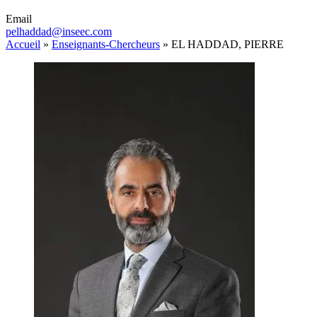
Email
pelhaddad@inseec.com
Accueil
»
Enseignants-Chercheurs
»
EL HADDAD, PIERRE