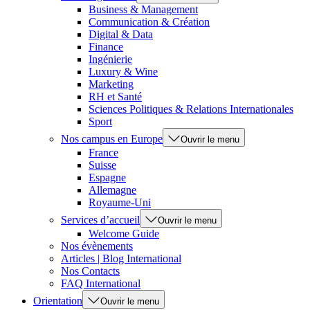
Business & Management
Communication & Création
Digital & Data
Finance
Ingénierie
Luxury & Wine
Marketing
RH et Santé
Sciences Politiques & Relations Internationales
Sport
Nos campus en Europe
Ouvrir le menu
France
Suisse
Espagne
Allemagne
Royaume-Uni
Services d’accueil
Ouvrir le menu
Welcome Guide
Nos évènements
Articles | Blog International
Nos Contacts
FAQ International
Orientation
Ouvrir le menu