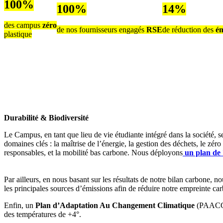
100%
100%
14%
des campus
zéro
de nos fournisseurs engagés
RSE
de réduction des
ém
plastique
Durabilité & Biodiversité
Le Campus, en tant que lieu de vie étudiante intégré dans la société, 
domaines clés : la maîtrise de l’énergie, la gestion des déchets, le zéro
responsables, et la mobilité bas carbone. Nous déployons
un plan de 
Par ailleurs, en nous basant sur les résultats de notre bilan carbone, 
les principales sources d’émissions afin de réduire notre empreinte c
Enfin, un
Plan d’Adaptation Au Changement Climatique
(PAACC) 
des températures de +4°.