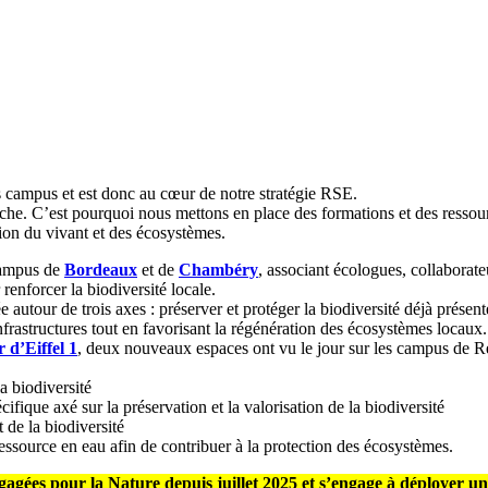
s campus et est donc au cœur de notre stratégie RSE.
rche. C’est pourquoi nous mettons en place des formations et des ressou
ion du vivant et des écosystèmes.
 campus de
Bordeaux
et de
Chambéry
, associant écologues, collaborat
renforcer la biodiversité locale.
ée autour de trois axes : préserver et protéger la biodiversité déjà prés
frastructures tout en favorisant la régénération des écosystèmes locaux.
 d’Eiffel 1
, deux nouveaux espaces ont vu le jour sur les campus de 
a biodiversité
ifique axé sur la préservation et la valorisation de la biodiversité
 de la biodiversité
ressource en eau afin de contribuer à la protection des écosystèmes.
s pour la Nature depuis juillet 2025 et s’engage à déployer un p