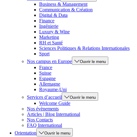
Business & Management
Communication & Création
Digital & Data
Finance
Ingénierie
Luxury & Wine
Marketing
RH et Santé
Sciences Politiques & Relations Internationales
Sport
Nos campus en Europe
Ouvrir le menu
France
Suisse
Espagne
Allemagne
Royaume-Uni
Services d’accueil
Ouvrir le menu
Welcome Guide
Nos évènements
Articles | Blog International
Nos Contacts
FAQ International
Orientation
Ouvrir le menu