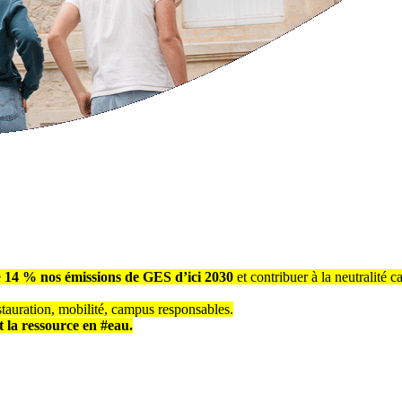
e
14 % nos émissions de GES d’ici 2030
et contribuer à la neutralité 
stauration, mobilité, campus responsables.
et la ressource en #eau.