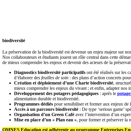
biodiversité
La préservation de la biodiversité est devenue un enjeu majeur sur no
Nos collaborateurs et étudiants jouent un rôle central dans cette déma
de mieux comprendre les enjeux et devenir des acteurs de la préservat
Diagnostics biodiversité participatifs
ont été réalisés sur les
d’élaborer des
feuilles de soin
: des plans d’action concrets pour 
Création et déploiement d’une Charte biodiversité
, structur
mieux comprendre les enjeux du vivant ; et enfin, adapter nos in
Développement des potagers pédagogiques
: après le
potager
alimentation durable et biodiversité.
Programmes dédiés
pour sensibiliser et former aux enjeux de l
Accès à un parcours biodiversité
: De type ‘serious game’ spéc
Organisation d’un Green Café
avec l’intervention d’un expert
Mise en place d’un « Plan eau »
, pour former et préserver la 
OMNES Education est adhérente au programme Entreprises Engagée