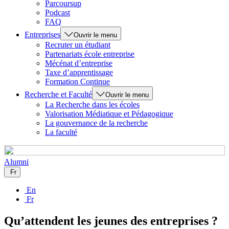
Parcoursup
Podcast
FAQ
Entreprises
Ouvrir le menu
Recruter un étudiant
Partenariats école entreprise
Mécénat d’entreprise
Taxe d’apprentissage
Formation Continue
Recherche et Faculté
Ouvrir le menu
La Recherche dans les écoles
Valorisation Médiatique et Pédagogique
La gouvernance de la recherche
La faculté
Alumni
Fr
En
Fr
Qu’attendent les jeunes des entreprises ?