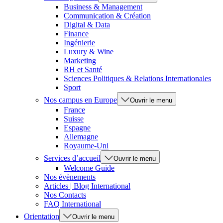
Business & Management
Communication & Création
Digital & Data
Finance
Ingénierie
Luxury & Wine
Marketing
RH et Santé
Sciences Politiques & Relations Internationales
Sport
Nos campus en Europe
Ouvrir le menu
France
Suisse
Espagne
Allemagne
Royaume-Uni
Services d’accueil
Ouvrir le menu
Welcome Guide
Nos évènements
Articles | Blog International
Nos Contacts
FAQ International
Orientation
Ouvrir le menu