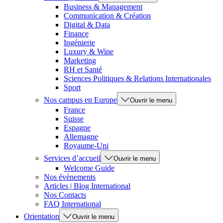
Business & Management
Communication & Création
Digital & Data
Finance
Ingénierie
Luxury & Wine
Marketing
RH et Santé
Sciences Politiques & Relations Internationales
Sport
Nos campus en Europe
Ouvrir le menu
France
Suisse
Espagne
Allemagne
Royaume-Uni
Services d’accueil
Ouvrir le menu
Welcome Guide
Nos évènements
Articles | Blog International
Nos Contacts
FAQ International
Orientation
Ouvrir le menu