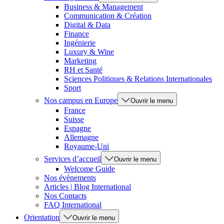
Business & Management
Communication & Création
Digital & Data
Finance
Ingénierie
Luxury & Wine
Marketing
RH et Santé
Sciences Politiques & Relations Internationales
Sport
Nos campus en Europe
Ouvrir le menu
France
Suisse
Espagne
Allemagne
Royaume-Uni
Services d’accueil
Ouvrir le menu
Welcome Guide
Nos évènements
Articles | Blog International
Nos Contacts
FAQ International
Orientation
Ouvrir le menu