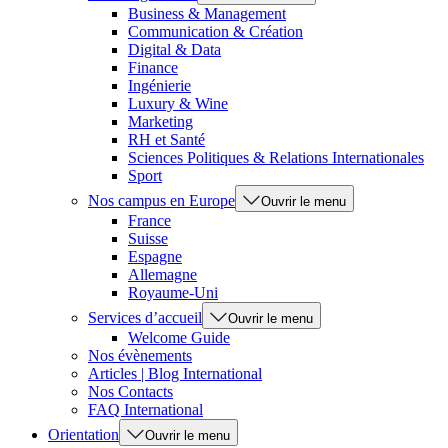
Business & Management
Communication & Création
Digital & Data
Finance
Ingénierie
Luxury & Wine
Marketing
RH et Santé
Sciences Politiques & Relations Internationales
Sport
Nos campus en Europe
Ouvrir le menu
France
Suisse
Espagne
Allemagne
Royaume-Uni
Services d’accueil
Ouvrir le menu
Welcome Guide
Nos évènements
Articles | Blog International
Nos Contacts
FAQ International
Orientation
Ouvrir le menu