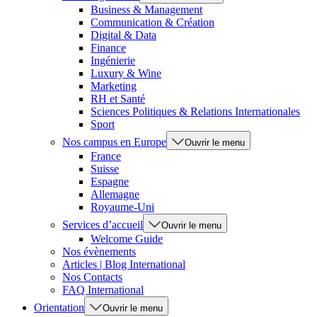
Business & Management
Communication & Création
Digital & Data
Finance
Ingénierie
Luxury & Wine
Marketing
RH et Santé
Sciences Politiques & Relations Internationales
Sport
Nos campus en Europe
Ouvrir le menu
France
Suisse
Espagne
Allemagne
Royaume-Uni
Services d’accueil
Ouvrir le menu
Welcome Guide
Nos évènements
Articles | Blog International
Nos Contacts
FAQ International
Orientation
Ouvrir le menu