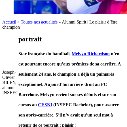
Accueil
»
Toutes nos actualités
»
Alumni Spirit | Le plaisir d’être
champion
portrait
Star française du handball,
Melvyn Richardson
n’en
est pourtant encore qu’aux prémices de sa carrière. A
Joseph-
seulement 24 ans, le champion a déjà un palmarès
Olivier
BILEY,
exceptionnel. Aujourd’hui arrière-droit au FC
alumni
INSEEC
Barcelone, Melvyn revient sur ses débuts et sur son
cursus au
CESNI
(INSEEC Bachelor
)
, pour assurer
son après-carrière. S’il n’y avait qu’un seul mot à
retenir de ce portrait : plaisir !