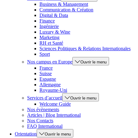
Business & Management
Communication & Création
Digital & Data
Finance
Ingénierie
Luxury & Wine
Marketing
RH et Santé
Sciences Politiques & Relations Internationales
Sport
Nos campus en Europe
Ouvrir le menu
France
Suisse
Espagne
Allemagne
Royaume-Uni
Services d’accueil
Ouvrir le menu
Welcome Guide
Nos évènements
Articles | Blog International
Nos Contacts
FAQ International
Orientation
Ouvrir le menu