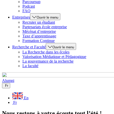
Parcoursup
Podcast
FAQ
Entreprises
Ouvrir le menu
Recruter un étudiant
Partenariats école entreprise
Mécénat d’entreprise
Taxe d’apprentissage
Formation Continue
Recherche et Faculté
Ouvrir le menu
La Recherche dans les écoles
Valorisation Médiatique et Pédagogique
La gouvernance de la recherche
La faculté
Alumni
Fr
En
Fr
Nous restons à votre écoute tout l’été !