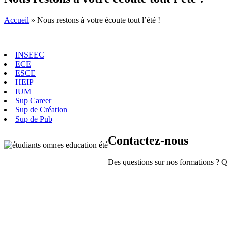
Accueil
»
Nous restons à votre écoute tout l’été !
INSEEC
ECE
ESCE
HEIP
IUM
Sup Career
Sup de Création
Sup de Pub
Contactez-nous
Des questions sur nos formations ? Qu