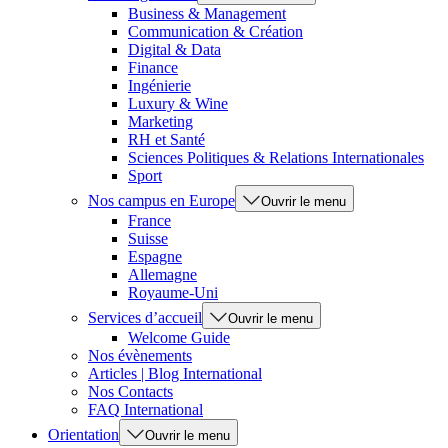
Business & Management
Communication & Création
Digital & Data
Finance
Ingénierie
Luxury & Wine
Marketing
RH et Santé
Sciences Politiques & Relations Internationales
Sport
Nos campus en Europe
Ouvrir le menu
France
Suisse
Espagne
Allemagne
Royaume-Uni
Services d’accueil
Ouvrir le menu
Welcome Guide
Nos évènements
Articles | Blog International
Nos Contacts
FAQ International
Orientation
Ouvrir le menu