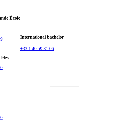
nde École
International bachelor
69
+33 1 40 59 31 06
lèles
90
30