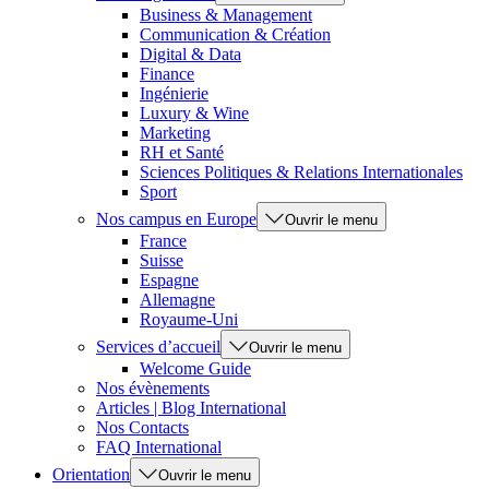
Business & Management
Communication & Création
Digital & Data
Finance
Ingénierie
Luxury & Wine
Marketing
RH et Santé
Sciences Politiques & Relations Internationales
Sport
Nos campus en Europe
Ouvrir le menu
France
Suisse
Espagne
Allemagne
Royaume-Uni
Services d’accueil
Ouvrir le menu
Welcome Guide
Nos évènements
Articles | Blog International
Nos Contacts
FAQ International
Orientation
Ouvrir le menu