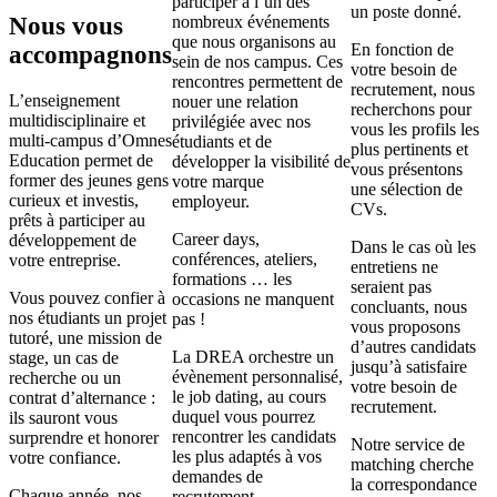
participer à l’un des
un poste donné.
Nous vous
nombreux événements
que nous organisons au
En fonction de
accompagnons
sein de nos campus. Ces
votre besoin de
rencontres permettent de
recrutement, nous
L’enseignement
nouer une relation
recherchons pour
multidisciplinaire et
privilégiée avec nos
vous les profils les
multi-campus d’Omnes
étudiants et de
plus pertinents et
Education permet de
développer la visibilité de
vous présentons
former des jeunes gens
votre marque
une sélection de
curieux et investis,
employeur.
CVs.
prêts à participer au
Career days,
développement de
Dans le cas où les
conférences, ateliers,
votre entreprise.
entretiens ne
formations … les
seraient pas
Vous pouvez confier à
occasions ne manquent
concluants, nous
nos étudiants un projet
pas !
vous proposons
tutoré, une mission de
d’autres candidats
La DREA orchestre un
stage, un cas de
jusqu’à satisfaire
évènement personnalisé,
recherche ou un
votre besoin de
le job dating, au cours
contrat d’alternance :
recrutement.
duquel vous pourrez
ils sauront vous
rencontrer les candidats
surprendre et honorer
Notre service de
les plus adaptés à vos
votre confiance.
matching cherche
demandes de
la correspondance
Chaque année, nos
recrutement.