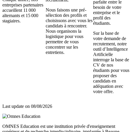
parfaite entre le
entreprises partenaires
besoin de votre
Nous faisons une pré-
accueillent 11 000
entreprise et le
sélection des profils et
alternants et 15 000
profil des
choisissons avec vous les
stagiaires.
étudiants.
candidats à rencontrer.
Nous organisons la
Sur la base de
logistique pour vous
votre demande de
permettre de vous
recrutement, notre
concentrer sur les
outil d’Intelligence
entretiens.
Artificielle
interroge la base de
CV de nos
étudiants pour vous
proposer des
candidats en
adéquation avec
votre offre.
Last update on
08/08/2026
OMNES Education est une institution privée d'enseignement
supérieur et de recherche interdisciplinaire, implantée à Beaune,