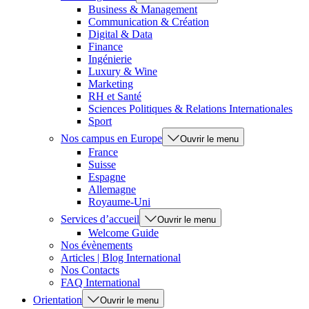
Business & Management
Communication & Création
Digital & Data
Finance
Ingénierie
Luxury & Wine
Marketing
RH et Santé
Sciences Politiques & Relations Internationales
Sport
Nos campus en Europe
Ouvrir le menu
France
Suisse
Espagne
Allemagne
Royaume-Uni
Services d’accueil
Ouvrir le menu
Welcome Guide
Nos évènements
Articles | Blog International
Nos Contacts
FAQ International
Orientation
Ouvrir le menu