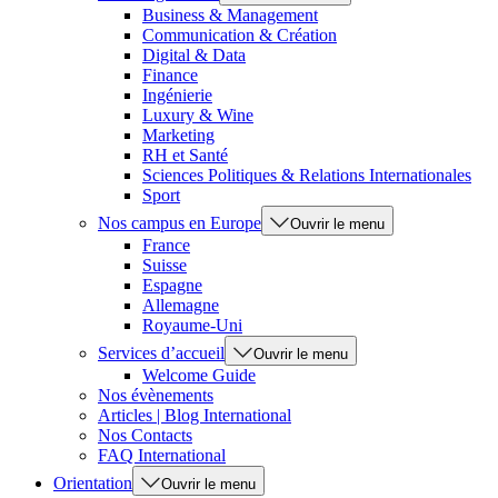
Business & Management
Communication & Création
Digital & Data
Finance
Ingénierie
Luxury & Wine
Marketing
RH et Santé
Sciences Politiques & Relations Internationales
Sport
Nos campus en Europe
Ouvrir le menu
France
Suisse
Espagne
Allemagne
Royaume-Uni
Services d’accueil
Ouvrir le menu
Welcome Guide
Nos évènements
Articles | Blog International
Nos Contacts
FAQ International
Orientation
Ouvrir le menu