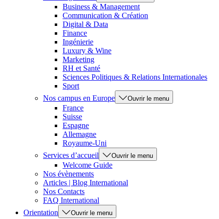
Business & Management
Communication & Création
Digital & Data
Finance
Ingénierie
Luxury & Wine
Marketing
RH et Santé
Sciences Politiques & Relations Internationales
Sport
Nos campus en Europe
Ouvrir le menu
France
Suisse
Espagne
Allemagne
Royaume-Uni
Services d’accueil
Ouvrir le menu
Welcome Guide
Nos évènements
Articles | Blog International
Nos Contacts
FAQ International
Orientation
Ouvrir le menu