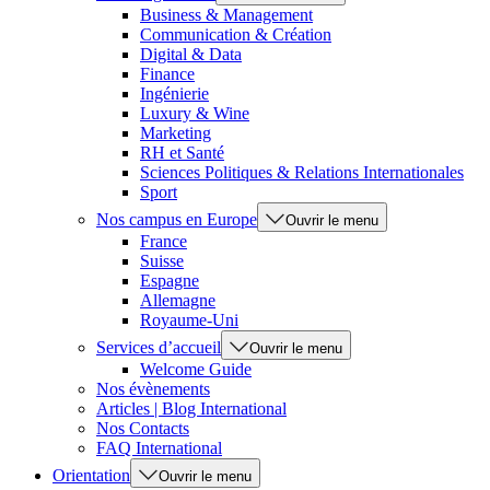
Business & Management
Communication & Création
Digital & Data
Finance
Ingénierie
Luxury & Wine
Marketing
RH et Santé
Sciences Politiques & Relations Internationales
Sport
Nos campus en Europe
Ouvrir le menu
France
Suisse
Espagne
Allemagne
Royaume-Uni
Services d’accueil
Ouvrir le menu
Welcome Guide
Nos évènements
Articles | Blog International
Nos Contacts
FAQ International
Orientation
Ouvrir le menu