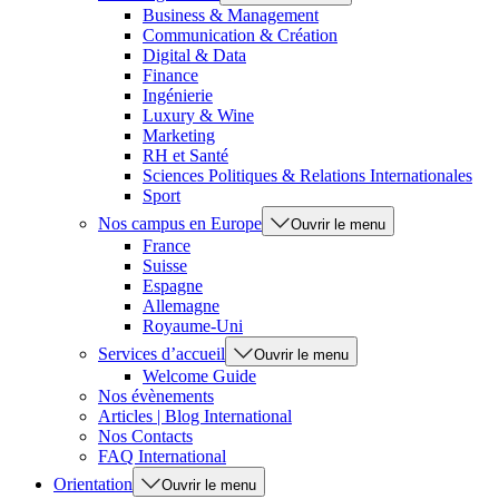
Business & Management
Communication & Création
Digital & Data
Finance
Ingénierie
Luxury & Wine
Marketing
RH et Santé
Sciences Politiques & Relations Internationales
Sport
Nos campus en Europe
Ouvrir le menu
France
Suisse
Espagne
Allemagne
Royaume-Uni
Services d’accueil
Ouvrir le menu
Welcome Guide
Nos évènements
Articles | Blog International
Nos Contacts
FAQ International
Orientation
Ouvrir le menu