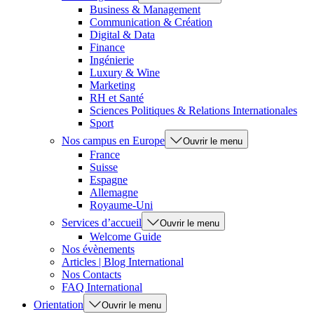
Business & Management
Communication & Création
Digital & Data
Finance
Ingénierie
Luxury & Wine
Marketing
RH et Santé
Sciences Politiques & Relations Internationales
Sport
Nos campus en Europe
Ouvrir le menu
France
Suisse
Espagne
Allemagne
Royaume-Uni
Services d’accueil
Ouvrir le menu
Welcome Guide
Nos évènements
Articles | Blog International
Nos Contacts
FAQ International
Orientation
Ouvrir le menu