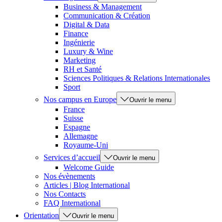
Business & Management
Communication & Création
Digital & Data
Finance
Ingénierie
Luxury & Wine
Marketing
RH et Santé
Sciences Politiques & Relations Internationales
Sport
Nos campus en Europe
Ouvrir le menu
France
Suisse
Espagne
Allemagne
Royaume-Uni
Services d’accueil
Ouvrir le menu
Welcome Guide
Nos évènements
Articles | Blog International
Nos Contacts
FAQ International
Orientation
Ouvrir le menu