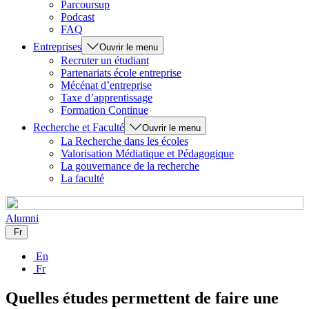
Parcoursup
Podcast
FAQ
Entreprises
Ouvrir le menu
Recruter un étudiant
Partenariats école entreprise
Mécénat d’entreprise
Taxe d’apprentissage
Formation Continue
Recherche et Faculté
Ouvrir le menu
La Recherche dans les écoles
Valorisation Médiatique et Pédagogique
La gouvernance de la recherche
La faculté
Alumni
Fr
En
Fr
Quelles études permettent de faire une