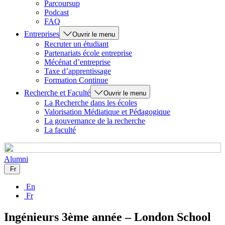
Parcoursup
Podcast
FAQ
Entreprises
Ouvrir le menu
Recruter un étudiant
Partenariats école entreprise
Mécénat d’entreprise
Taxe d’apprentissage
Formation Continue
Recherche et Faculté
Ouvrir le menu
La Recherche dans les écoles
Valorisation Médiatique et Pédagogique
La gouvernance de la recherche
La faculté
Alumni
Fr
En
Fr
Ingénieurs 3ème année – London School