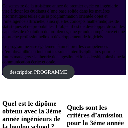
Ce semestre de la troisième année de premier cycle en ingénierie
vise à doter les étudiants d’une base solide dans les matières
informatiques telles que la programmation orientée objet et
l’intelligence artificielle, ainsi que les concepts mathématiques de
statistiques et de probabilités. L’objectif est de développer de solides
capacités de résolution de problèmes, une grande compétence et une
approche professionnelle du développement de logiciels.
Le programme vise également à améliorer les compétences
d’employabilité en incluant les sujets interdisciplinaires pour les
futurs managers : la théorie de la gestion et le leadership, ainsi que la
communication écrite et orale.
description PROGRAMME
Quel est le dipôme
Quels sont les
obtenu avec la 3ème
critères d’amission
année ingénieurs de
pour la 3éme année
la london school ?