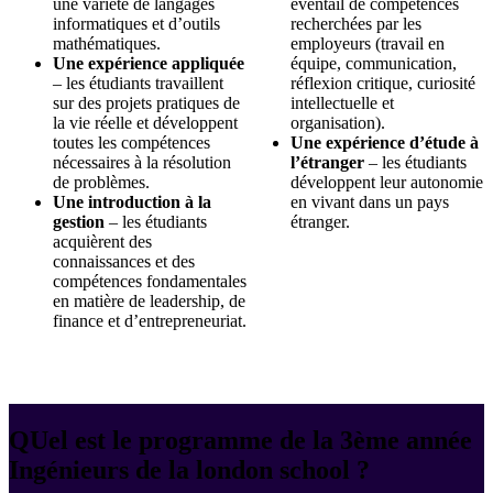
une variété de langages
éventail de compétences
informatiques et d’outils
recherchées par les
mathématiques.
employeurs (travail en
Une expérience appliquée
équipe, communication,
– les étudiants travaillent
réflexion critique, curiosité
sur des projets pratiques de
intellectuelle et
la vie réelle et développent
organisation).
toutes les compétences
Une expérience d’étude à
nécessaires à la résolution
l’étranger
– les étudiants
de problèmes.
développent leur autonomie
Une introduction à la
en vivant dans un pays
gestion
– les étudiants
étranger.
acquièrent des
connaissances et des
compétences fondamentales
en matière de leadership, de
finance et d’entrepreneuriat.
QUel est le programme de la 3ème année
Ingénieurs de la london school ?