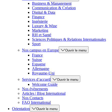
Business & Management
Communication & Création
Digital & Data
Finance
Ingénierie
Luxury & Wine
Marketing
RH et Santé
Sciences Politiques & Relations Internationales
Sport
Nos campus en Europe
Ouvrir le menu
France
Suisse
Espagne
Allemagne
Royaume-Uni
Services d’accueil
Ouvrir le menu
Welcome Guide
Nos évènements
Articles | Blog International
Nos Contacts
FAQ International
Orientation
Ouvrir le menu