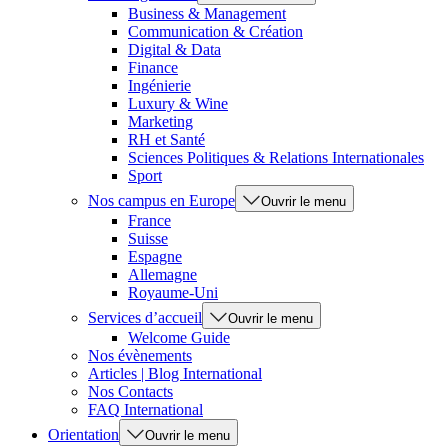
Business & Management
Communication & Création
Digital & Data
Finance
Ingénierie
Luxury & Wine
Marketing
RH et Santé
Sciences Politiques & Relations Internationales
Sport
Nos campus en Europe
Ouvrir le menu
France
Suisse
Espagne
Allemagne
Royaume-Uni
Services d’accueil
Ouvrir le menu
Welcome Guide
Nos évènements
Articles | Blog International
Nos Contacts
FAQ International
Orientation
Ouvrir le menu