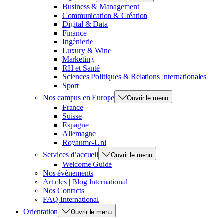
Business & Management
Communication & Création
Digital & Data
Finance
Ingénierie
Luxury & Wine
Marketing
RH et Santé
Sciences Politiques & Relations Internationales
Sport
Nos campus en Europe
Ouvrir le menu
France
Suisse
Espagne
Allemagne
Royaume-Uni
Services d’accueil
Ouvrir le menu
Welcome Guide
Nos évènements
Articles | Blog International
Nos Contacts
FAQ International
Orientation
Ouvrir le menu