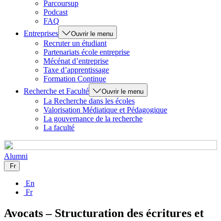
Parcoursup
Podcast
FAQ
Entreprises
Ouvrir le menu
Recruter un étudiant
Partenariats école entreprise
Mécénat d’entreprise
Taxe d’apprentissage
Formation Continue
Recherche et Faculté
Ouvrir le menu
La Recherche dans les écoles
Valorisation Médiatique et Pédagogique
La gouvernance de la recherche
La faculté
Alumni
Fr
En
Fr
Avocats – Structuration des écritures et