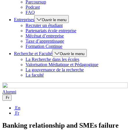
Parcoursup
Podcast
FAQ
Entreprises
Ouvrir le menu
Recruter un étudiant
Partenariats école entreprise
Mécénat d’entreprise
Taxe d’apprentissage
Formation Continue
Recherche et Faculté
Ouvrir le menu
La Recherche dans les écoles
Valorisation Médiatique et Pédagogique
La gouvernance de la recherche
La faculté
Alumni
Fr
En
Fr
Banking relationship and SMEs failure