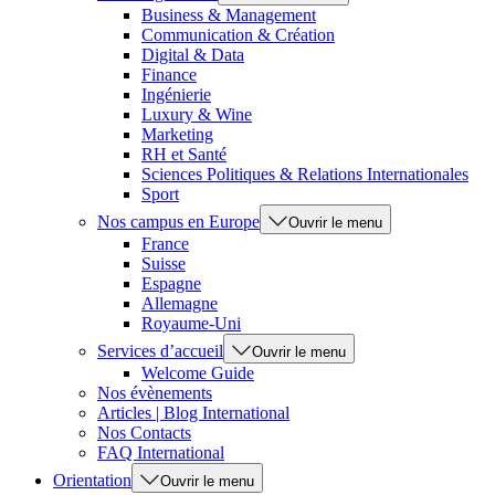
Business & Management
Communication & Création
Digital & Data
Finance
Ingénierie
Luxury & Wine
Marketing
RH et Santé
Sciences Politiques & Relations Internationales
Sport
Nos campus en Europe
Ouvrir le menu
France
Suisse
Espagne
Allemagne
Royaume-Uni
Services d’accueil
Ouvrir le menu
Welcome Guide
Nos évènements
Articles | Blog International
Nos Contacts
FAQ International
Orientation
Ouvrir le menu