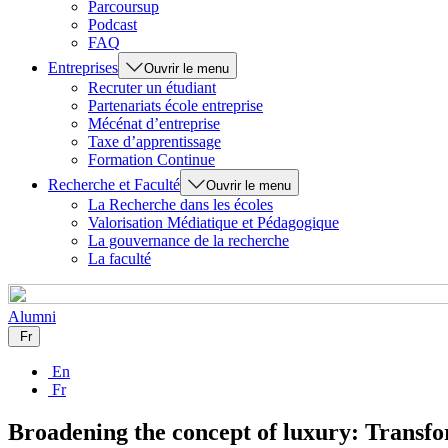
Parcoursup
Podcast
FAQ
Entreprises
Ouvrir le menu
Recruter un étudiant
Partenariats école entreprise
Mécénat d’entreprise
Taxe d’apprentissage
Formation Continue
Recherche et Faculté
Ouvrir le menu
La Recherche dans les écoles
Valorisation Médiatique et Pédagogique
La gouvernance de la recherche
La faculté
Alumni
Fr
En
Fr
Broadening the concept of luxury: Transfo