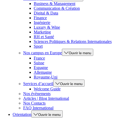
Business & Management
Communication & Création
Digital & Data
Finance
Ingénierie
Luxury & Wine
Marketing
RH et Santé
Sciences Politiques & Relations Internationales
Sport
Nos campus en Europe
Ouvrir le menu
France
Suisse
Espagne
Allemagne
Royaume-Uni
Services d’accueil
Ouvrir le menu
Welcome Guide
Nos évènements
Articles | Blog International
Nos Contacts
FAQ International
Orientation
Ouvrir le menu