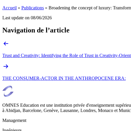
Accueil
»
Publications
»
Broadening the concept of luxury: Transform
Last update on
08/06/2026
Navigation de l’article
Trust and Creativity: Identifying the Role of Trust in Creativity-Orie
THE CONSUMER-ACTOR IN THE ANTHROPOCENE ERA:
OMNES Education est une institution privée d'enseignement supérieur
à Abidjan, Barcelone, Genève, Lausanne, Londres, Monaco et Munich
Management
Ingénieurs