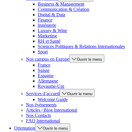
Business & Management
Communication & Création
Digital & Data
Finance
Ingénierie
Luxury & Wine
Marketing
RH et Santé
Sciences Politiques & Relations Internationales
Sport
Nos campus en Europe
Ouvrir le menu
France
Suisse
Espagne
Allemagne
Royaume-Uni
Services d’accueil
Ouvrir le menu
Welcome Guide
Nos évènements
Articles | Blog International
Nos Contacts
FAQ International
Orientation
Ouvrir le menu