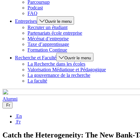
Parcoursup
Podcast
FAQ
Entreprises
Ouvrir le menu
Recruter un étudiant
Partenariats école entreprise
Mécénat d’entreprise
Taxe d’apprentissage
Formation Continue
Recherche et Faculté
Ouvrir le menu
La Recherche dans les écoles
Valorisation Médiatique et Pédagogique
La gouvernance de la recherche
La faculté
Alumni
Fr
En
Fr
Catch the Heterogeneity: The New Bank-Ta