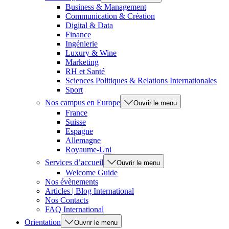
Business & Management
Communication & Création
Digital & Data
Finance
Ingénierie
Luxury & Wine
Marketing
RH et Santé
Sciences Politiques & Relations Internationales
Sport
Nos campus en Europe
Ouvrir le menu
France
Suisse
Espagne
Allemagne
Royaume-Uni
Services d’accueil
Ouvrir le menu
Welcome Guide
Nos évènements
Articles | Blog International
Nos Contacts
FAQ International
Orientation
Ouvrir le menu