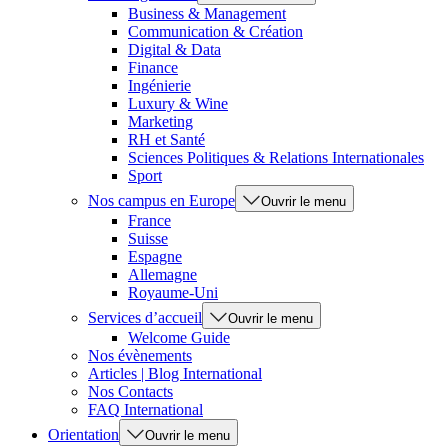
Business & Management
Communication & Création
Digital & Data
Finance
Ingénierie
Luxury & Wine
Marketing
RH et Santé
Sciences Politiques & Relations Internationales
Sport
Nos campus en Europe
Ouvrir le menu
France
Suisse
Espagne
Allemagne
Royaume-Uni
Services d’accueil
Ouvrir le menu
Welcome Guide
Nos évènements
Articles | Blog International
Nos Contacts
FAQ International
Orientation
Ouvrir le menu