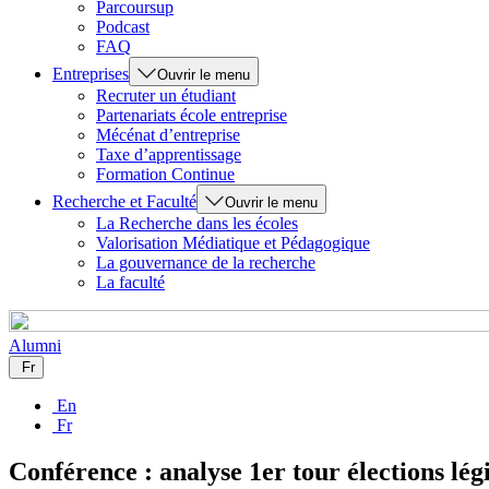
Parcoursup
Podcast
FAQ
Entreprises
Ouvrir le menu
Recruter un étudiant
Partenariats école entreprise
Mécénat d’entreprise
Taxe d’apprentissage
Formation Continue
Recherche et Faculté
Ouvrir le menu
La Recherche dans les écoles
Valorisation Médiatique et Pédagogique
La gouvernance de la recherche
La faculté
Alumni
Fr
En
Fr
Conférence : analyse 1er tour élections lég