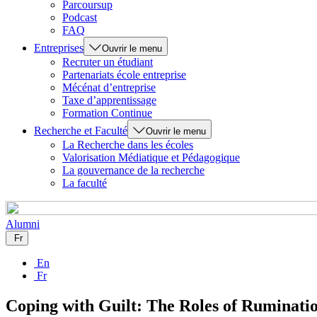
Parcoursup
Podcast
FAQ
Entreprises
Ouvrir le menu
Recruter un étudiant
Partenariats école entreprise
Mécénat d’entreprise
Taxe d’apprentissage
Formation Continue
Recherche et Faculté
Ouvrir le menu
La Recherche dans les écoles
Valorisation Médiatique et Pédagogique
La gouvernance de la recherche
La faculté
Alumni
Fr
En
Fr
Coping with Guilt: The Roles of Ruminatio