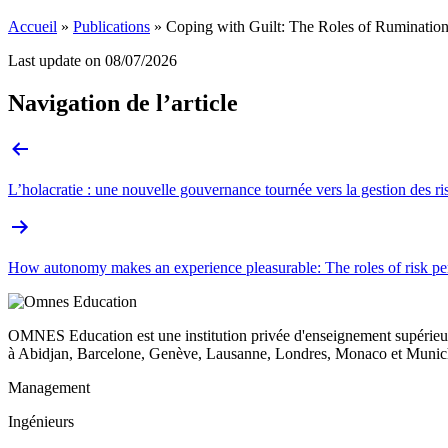
Accueil
»
Publications
»
Coping with Guilt: The Roles of Rumination 
Last update on
08/07/2026
Navigation de l’article
L’holacratie : une nouvelle gouvernance tournée vers la gestion des ri
How autonomy makes an experience pleasurable: The roles of risk pe
OMNES Education est une institution privée d'enseignement supérieur
à Abidjan, Barcelone, Genève, Lausanne, Londres, Monaco et Munich
Management
Ingénieurs