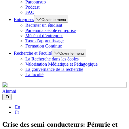
Parcoursup
Podcast
FAQ
Entreprises
Ouvrir le menu
Recruter un étudiant
Partenariats école entreprise
Mécénat d’entreprise
Taxe d’apprentissage
Formation Continue
Recherche et Faculté
Ouvrir le menu
La Recherche dans les écoles
Valorisation Médiatique et Pédagogique
La gouvernance de la recherche
La faculté
Alumni
Fr
En
Fr
Crise des semi-conducteurs: Pénurie et