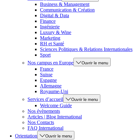
Business & Management
Communication & Création
Digital & Data
Finance
Ingénierie
Luxury & Wine
Marketing
RH et Santé
Sciences Politiques & Relations Internationales
Sport
Nos campus en Europe
Ouvrir le menu
France
Suisse
Espagne
Allemagne
Royaume-Uni
Services d’accueil
Ouvrir le menu
Welcome Guide
Nos évènements
Articles | Blog International
Nos Contacts
FAQ International
Orientation
Ouvrir le menu